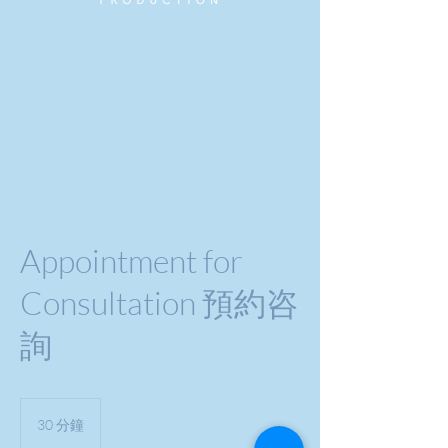
Appointment for
Consultation 預約咨
詢
30 分鐘
3
0